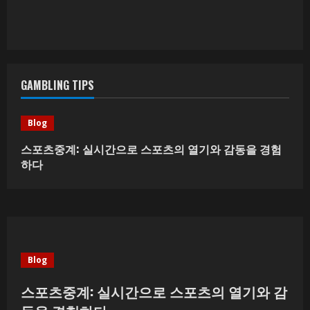
GAMBLING TIPS
Blog
스포츠중계: 실시간으로 스포츠의 열기와 감동을 경험
하다
Blog
스포츠중계: 실시간으로 스포츠의 열기와 감